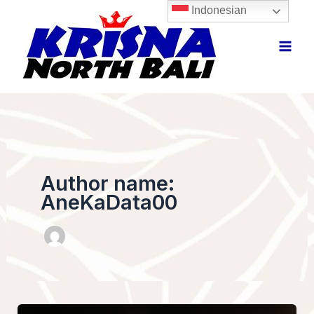
Skip
Indonesian
to
content
Author name:
AneKaData00