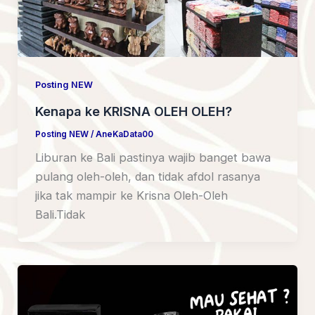
Posting NEW
Kenapa ke KRISNA OLEH OLEH?
Posting NEW
/
AneKaData00
Liburan ke Bali pastinya wajib banget bawa
pulang oleh-oleh, dan tidak afdol rasanya
jika tak mampir ke Krisna Oleh-Oleh
Bali.Tidak